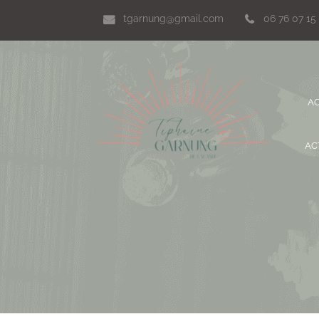
tgarnung@gmail.com
06 76 07 15
AC
AC