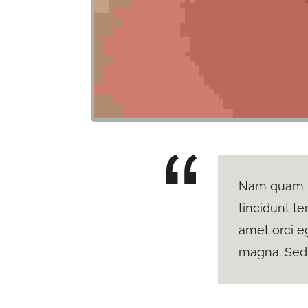
Nam quam nu
tincidunt te
amet orci eg
magna. Sed