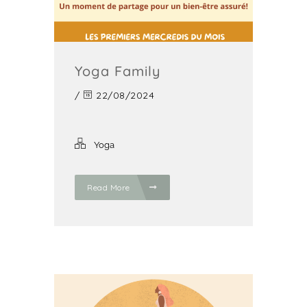
Yoga Family
/
22/08/2024
Yoga
Read More