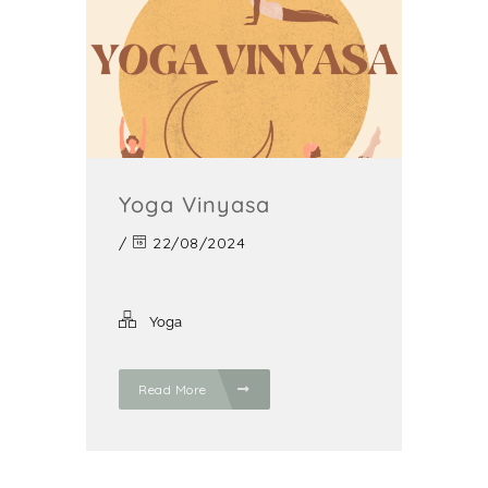
Yoga Vinyasa
/
22/08/2024
Yoga
Read More