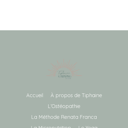
Accueil
À propos de Tiphaine
L’Ostéopathie
La Méthode Renata Franca
La Micronutrition
Le Yoga