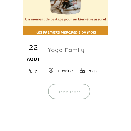
22
Yoga Family
AOÛT
0
Tiphaine
Yoga
Read More